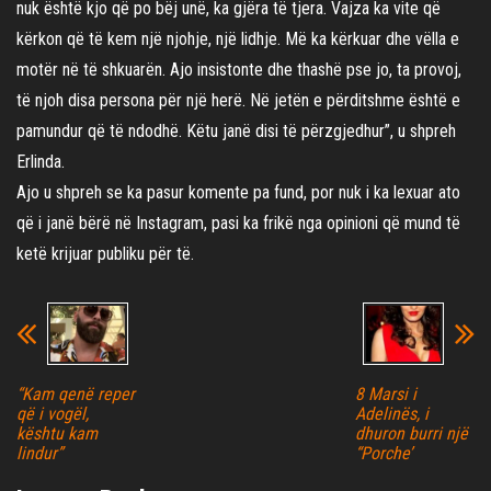
nuk është kjo që po bëj unë, ka gjëra të tjera. Vajza ka vite që
kërkon që të kem një njohje, një lidhje. Më ka kërkuar dhe vëlla e
motër në të shkuarën. Ajo insistonte dhe thashë pse jo, ta provoj,
të njoh disa persona për një herë. Në jetën e përditshme është e
pamundur që të ndodhë. Këtu janë disi të përzgjedhur”, u shpreh
Erlinda.
Ajo u shpreh se ka pasur komente pa fund, por nuk i ka lexuar ato
që i janë bërë në Instagram, pasi ka frikë nga opinioni që mund të
ketë krijuar publiku për të.
“Kam qenë reper
8 Marsi i
që i vogël,
Adelinës, i
kështu kam
dhuron burri një
lindur”
“Porche’