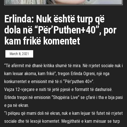
Erlinda: Nuk është turp që
dola në “Për’Puthen+40”, por
kam frikë komentet
March 8, 2021
“Të afërmit më dhanë kritika shumë të mira. Në rrjetet sociale nuk i
kam lexuar akoma, kam frikë”, tregon Erlinda Ogreni, një nga
konkurrentet e emisionit më të ri “Për’puthen 40+”.
Vajza 12-vjeçare e nxiti të jetë pjesë e formatit të dashurisë.
Erlinda tregoi në emisionin “Shqipëria Live” se çfarë i tha e bija pasi
e pa në ekran.
“I pëlqeu që mami doli në ekran, nuk e kam lejuar të futet në rrjetet
sociale dhe të lexojë komentet. Megjithatë e kam mësuar se turp