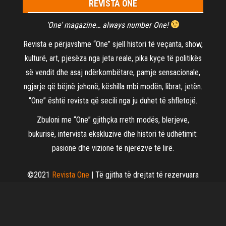
REVISTA ONE
‘One’ magazine… always number One!
Revista e përjavshme “One” sjell histori të veçanta, show,
kulturë, art, pjesëza nga jeta reale, pika kyçe të politikës
së vendit dhe asaj ndërkombëtare, pamje sensacionale,
ngjarje që bëjnë jehonë, këshilla mbi modën, librat, jetën.
“One” është revista që secili nga ju duhet të shfletojë.
Zbuloni me “One” gjithçka rreth modës, blerjeve,
bukurisë, intervista ekskluzive dhe histori të udhëtimit:
pasione dhe vizione të njerëzve të lirë.
©2021
Revista One
| Të gjitha të drejtat të rezervuara