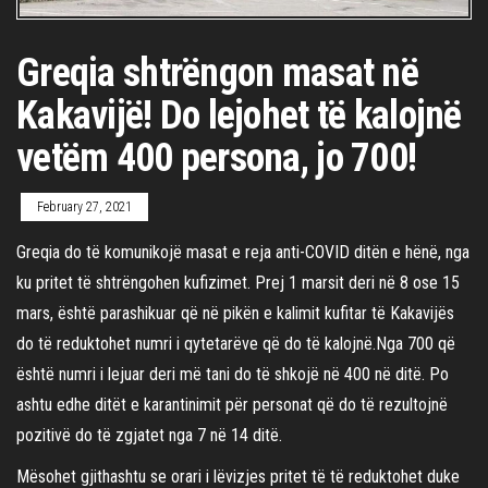
Greqia shtrëngon masat në
Kakavijë! Do lejohet të kalojnë
vetëm 400 persona, jo 700!
February 27, 2021
Greqia do të komunikojë masat e reja anti-COVID ditën e hënë, nga
ku pritet të shtrëngohen kufizimet. Prej 1 marsit deri në 8 ose 15
mars, është parashikuar që në pikën e kalimit kufitar të Kakavijës
do të reduktohet numri i qytetarëve që do të kalojnë.Nga 700 që
është numri i lejuar deri më tani do të shkojë në 400 në ditë. Po
ashtu edhe ditët e karantinimit për personat që do të rezultojnë
pozitivë do të zgjatet nga 7 në 14 ditë.
Mësohet gjithashtu se orari i lëvizjes pritet të të reduktohet duke