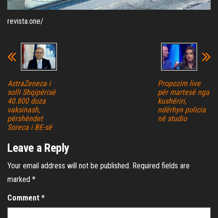
revista.one/
AstraZeneca i
Propozim live
solli Shqipërisë
për martesë nga
40.800 doza
kushëriri,
vaksinash,
ndërhyn policia
përshëndet
në studio
Soreca i BE-së
Leave a Reply
Your email address will not be published.
Required fields are
marked
*
Comment
*