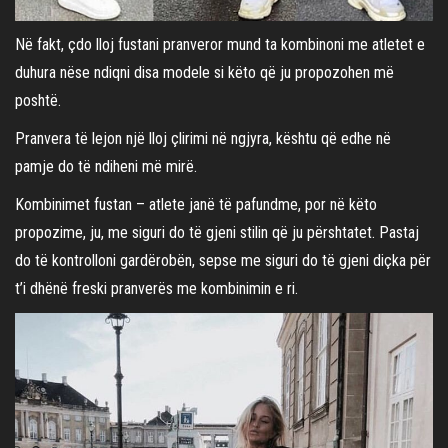
Në fakt, çdo lloj fustani pranveror mund ta kombinoni me atletet e
duhura nëse ndiqni disa modele si këto që ju propozohen më
poshtë.
Pranvera të lejon një lloj çlirimi në ngjyra, kështu që edhe në
pamje do të ndiheni më mirë.
Kombinimet fustan – atlete janë të pafundme, por në këto
propozime, ju, me siguri do të gjeni stilin që ju përshtatet. Pastaj
do të kontrolloni gardërobën, sepse me siguri do të gjeni diçka për
t’i dhënë freski pranverës me kombinimin e ri.