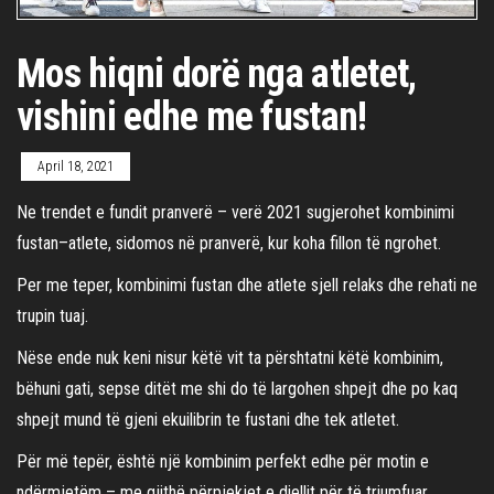
Mos hiqni dorë nga atletet,
vishini edhe me fustan!
April 18, 2021
Ne trendet e fundit pranverë – verë 2021 sugjerohet kombinimi
fustan–atlete, sidomos në pranverë, kur koha fillon të ngrohet.
Per me teper, kombinimi fustan dhe atlete sjell relaks dhe rehati ne
trupin tuaj.
Nëse ende nuk keni nisur këtë vit ta përshtatni këtë kombinim,
bëhuni gati, sepse ditët me shi do të largohen shpejt dhe po kaq
shpejt mund të gjeni ekuilibrin te fustani dhe tek atletet.
Për më tepër, është një kombinim perfekt edhe për motin e
ndërmjetëm – me gjithë përpjekjet e diellit për të triumfuar,