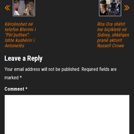
Kërcënohet në
Rita Ora shëtit
telefon Blerimi i
me biçikletë në
“Për’puthen”:
Sidney, shkëlqen
Ishte kushëriri i
pranë aktorit
Antonelës
Russell Crowe
Leave a Reply
Your email address will not be published.
Required fields are
marked
*
Comment
*