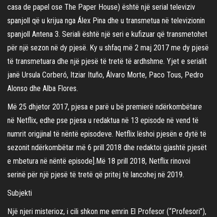
casa de papel ose The Paper House) është një serial televiziv
spanjoll që u krijua nga Álex Pina dhe u transmetua nё televizionin
spanjoll Antena 3. Seriali është një seri e kufizuar që transmetohet
për një sezon në dy pjesë. Ky u shfaq më 2 maj 2017 me dy pjesë
të transmetuara dhe një pjesë të tretë të ardhshme. Yjet e serialit
janё Ursula Corberó, Itziar Ituño, Álvaro Morte, Paco Tous, Pedro
Alonso dhe Alba Flores.
Më 25 dhjetor 2017, pjesa e parë u bё premierë ndërkombëtare
në Netflix, edhe pse pjesa u redaktua në 13 episode në vend të
numrit origjinal të nëntë episodeve. Netflix lëshoi pjesën e dytë të
sezonit ndërkombëtar më 6 prill 2018 dhe redaktoi gjashtë pjesët
e mbetura në nëntë episode].Më 18 prill 2018, Netflix rinovoi
serinë për një pjesë të tretë që pritej të lancohej në 2019.
Subjekti
Një njeri misterioz, i cili shkon me emrin El Profesor (“Profesori”),