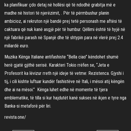
ka planifikuar çdo detaj në hollësi që të ndodhë grabitja më e
madhe në histori të njerëzimit, . Për të përmbushur planin
ambicioz, ai rekruton një bandë prej tetë personash me aftësi të
caktuara që nuk kanë asgjë për të humbur. Qëllimi është të hyjë në
njё fabrikё parash në Spanjë dhe të shtypin para në vlerë prej 2.4
miliardë euro.
Muzika Kënga Italiane antifashiste “Bella ciao” këndohet shumë
herë gjatë gjithë serisë. Karakteri Tokio rrëfen se, “Jeta e
Profesorit ka lëvizur rreth një ideje të vetme: Rezistenca. Gjyshi i
tij, i cili kishte luftuar kundër fashistëve në Itali, i mësoi atij këngën
dhe ai na mësoi.” Kënga luhet edhe në momente të tjera
emblematike, të tilla si kur hajdutët kanë sukses në ikjen e tyre nga
Banka-si metaforë për liri.
revista.one/