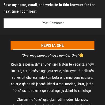
Save my name, email, and website in this browser for the
next time I comment.
REVISTA ONE
‘One’ magazine… always number One!
Revista e përjavshme “One” sjell histori të veçanta, show,
kulturë, art, pjesëza nga jeta reale, pika kyçe të politikës
së vendit dhe asaj ndërkombëtare, pamje sensacionale,
ngjarje që bëjnë jehonë, këshilla mbi modën, librat, jetën.
“One” është revista që secili nga ju duhet të shfletojë.
Zbuloni me “One” gjithçka rreth modës, blerjeve,