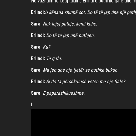
Në vazhdim të këtij takimi, Erlindi e puthi në qafë dhe m
Erlindi:
U kënaqa shumë sot. Do të të jap dhe një puth
Sara:
Nuk lejoj puthje, kemi kohë.
Erlindi:
Do të ta jap unë puthjen.
Sara:
Ku?
Erlindi:
Te qafa.
Sara:
Ma jep dhe një tjetër se puthke bukur.
Erlindi:
Si do ta përshkruash veten me një fjalë?
Sara:
E paparashikueshme.
l