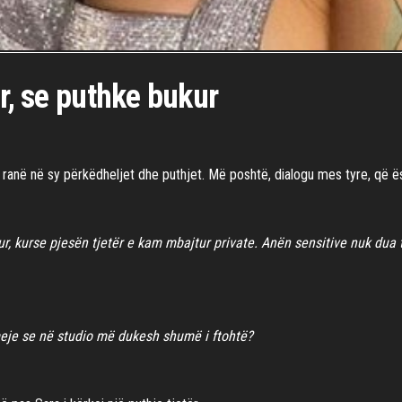
ër, se puthke bukur
 ku ranë në sy përkëdheljet dhe puthjet. Më poshtë, dialogu mes tyre, që
r, kurse pjesën tjetër e kam mbajtur private. Anën sensitive nuk dua 
 meje se në studio më dukesh shumë i ftohtë?