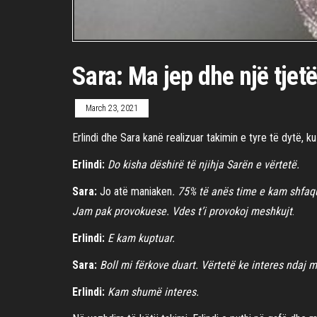
Sara: Ma jep dhe një tjet
March 23, 2021
Erlindi dhe Sara kanë realizuar takimin e tyre të dytë,
Erlindi:
Do kisha dëshirë të njihja Sarën e vërtetë.
Sara:
Jo atë maniaken
. 75% të anës time e kam shfaqu
Jam pak provokuese. Vdes t’i provokoj meshkujt
.
Erlindi:
E kam kuptuar.
Sara:
Boll mi fërkove duart. Vërtetë ke interes ndaj
Erlindi:
Kam shumë interes.