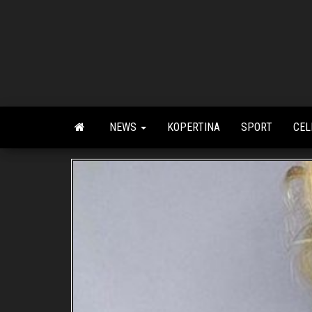
Skip
to
the
content
NEWS
KOPERTINA
SPORT
CEL