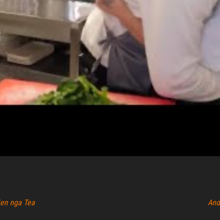
rjen nga Tea
And