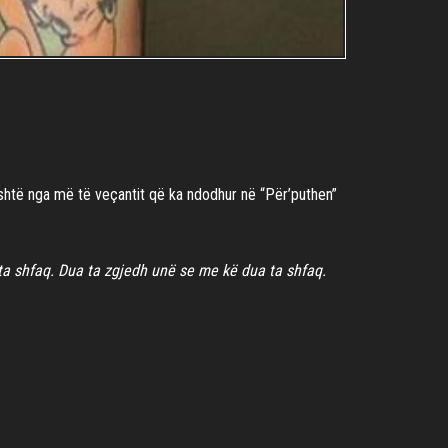
 është nga më të veçantit që ka ndodhur në “Për’puthen”
ta shfaq. Dua ta zgjedh unë se me kë dua ta shfaq.