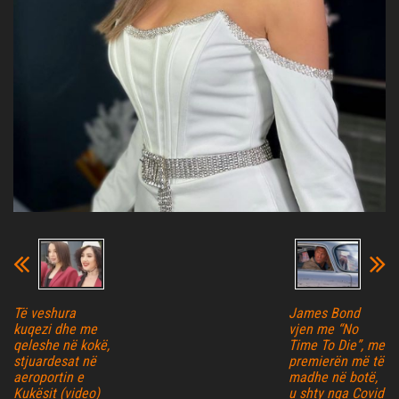
Të veshura
James Bond
kuqezi dhe me
vjen me “No
qeleshe në kokë,
Time To Die”, me
stjuardesat në
premierën më të
aeroportin e
madhe në botë,
Kukësit (video)
u shty nga Covid