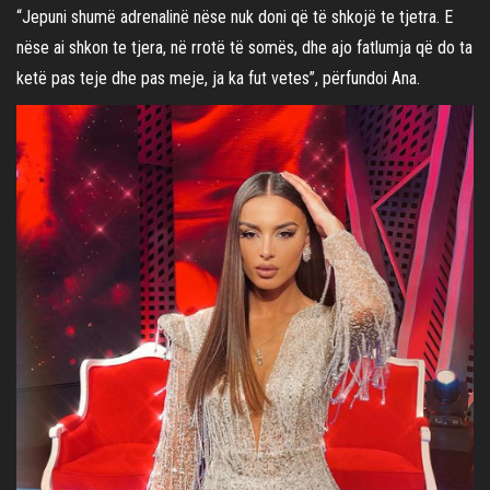
“Jepuni shumë adrenalinë nëse nuk doni që të shkojë te tjetra. E
nëse ai shkon te tjera, në rrotë të somës, dhe ajo fatlumja që do ta
ketë pas teje dhe pas meje, ja ka fut vetes”, përfundoi Ana.