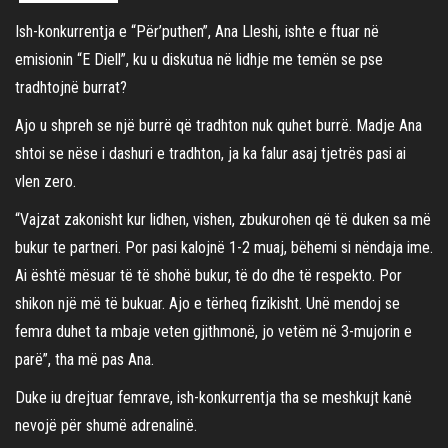
Ish-konkurrentja e “Për’puthen”, Ana Lleshi, ishte e ftuar në
emisionin “E Diell”, ku u diskutua në lidhje me temën se pse
tradhtojnë burrat?
Ajo u shpreh se një burrë që tradhton nuk quhet burrë. Madje Ana
shtoi se nëse i dashuri e tradhton, ja ka falur asaj tjetrës pasi ai
vlen zero.
“Vajzat zakonisht kur lidhen, vishen, zbukurohen që të duken sa më
bukur te partneri. Por pasi kalojnë 1-2 muaj, bëhemi si nëndaja ime.
Ai është mësuar të të shohë bukur, të do dhe të respekto. Por
shikon një më të bukuar. Ajo e tërheq fizikisht. Unë mendoj se
femra duhet ta mbaje veten gjithmonë, jo vetëm në 3-mujorin e
parë”, tha më pas Ana.
Duke iu drejtuar femrave, ish-konkurrentja tha se meshkujt kanë
nevojë për shumë adrenalinë.