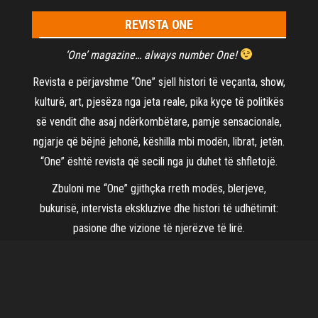
REVISTA ONE
‘One’ magazine… always number One!
Revista e përjavshme “One” sjell histori të veçanta, show,
kulturë, art, pjesëza nga jeta reale, pika kyçe të politikës
së vendit dhe asaj ndërkombëtare, pamje sensacionale,
ngjarje që bëjnë jehonë, këshilla mbi modën, librat, jetën.
“One” është revista që secili nga ju duhet të shfletojë.
Zbuloni me “One” gjithçka rreth modës, blerjeve,
bukurisë, intervista ekskluzive dhe histori të udhëtimit:
pasione dhe vizione të njerëzve të lirë.
©2021
Revista One
| Të gjitha të drejtat të rezervuara