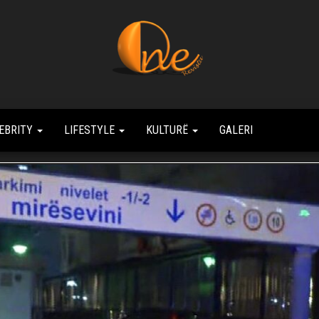
Revista
Always
Number
One
One
EBRITY
LIFESTYLE
KULTURË
GALERI