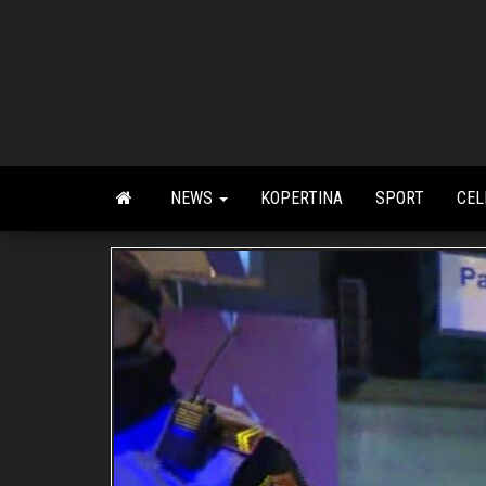
Skip
to
the
content
NEWS
KOPERTINA
SPORT
CEL