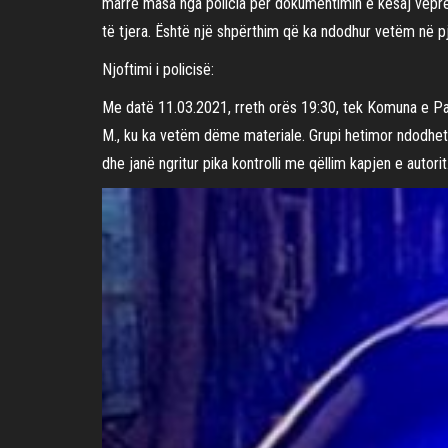
marrë masa nga policia për dokumentimin e kësaj vepr
të tjera. Është një shpërthim që ka ndodhur vetëm në p
Njoftimi i policisë:
Me datë 11.03.2021, rreth orës 19:30, tek Komuna e Pari
M., ku ka vetëm dëme materiale. Grupi hetimor ndodhet 
dhe janë ngritur pika kontrolli me qëllim kapjen e autorit