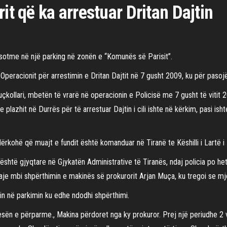
it që ka arrestuar Dritan Dajtin
sotme në një parking në zonën e “Komunës së Parisit”.
 Operacionit për arrestimin e Dritan Dajtit në 7 gusht 2009, ku për paso
Duçkollari, mbetën të vrarë në operacionin e Policisë me 7 gusht të vitit 
plazhit në Durrës për të arrestuar Dajtin i cili ishte në kërkim, pasi is
rkohë që muajt e fundit është komanduar në Tiranë te Këshilli i Lartë i 
është gjyqtare në Gjykatën Administrative të Tiranës, ndaj policia po he
etaje mbi shpërthimin e makinës së prokurorit Arjan Muça, ku tregoi se 
tin në parkimin ku edhe ndodhi shpërthimi.
esën e përparme., Makina përdoret nga ky prokuror. Prej një periudhe 2