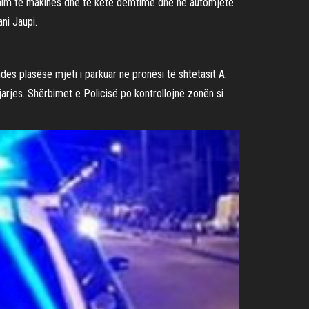
thim të makinës dhe të ketë dëmtime dhe në automjete
ni Jaupi.
ës plasëse mjeti i parkuar në pronësi të shtetasit A.
arjes. Shërbimet e Policisë po kontrollojnë zonën si