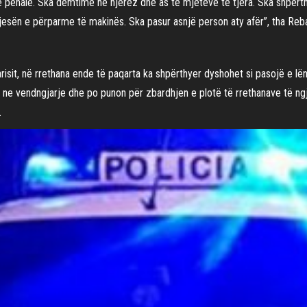
e penale. Ska dëmtime në njerëz dhe as të mjeteve të tjera. Ska shpër
jesën e përparme të makinës. Ska pasur asnjë person aty afër”, tha Reba
sit, në rrethana ende të paqarta ka shpërthyer dyshohet si pasojë e lënd
ne vendngjarje dhe po punon për zbardhjen e plotë të rrethanave të ngj
.