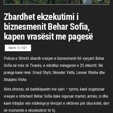
Zbardhet ekzekutimi i
biznesmenit Behar Sofia,
kapen vrasësit me pagesë
March 13, 2021
Policia e Shtetit zbardh vrasjen e biznesmenit 66 vjeçarit Behar
Sofia në mës të Tiranës, e ndodhur mëngjesin e 25 shkurtit. Në
pranga kanë rënë: Ernejt Shyti, Skënder Vathi, Leonar Xhixha dhe
Xhuljano Visha.
Këta shtetas, në bashkëpunim me njëri – tjetrin, kanë organizuar
vrasjen e shtetasit Behar Sofia duke siguruar mjetet, armën, si dhe
kanë mbajtur nën mbikëqyrje lëvizjet e viktimës për disa kohë, deri
në momentin e ekzekutimit të tij.