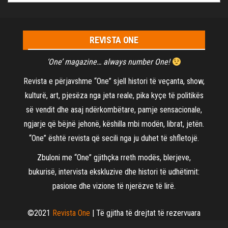
REVISTA ONE
‘One’ magazine… always number One!
Revista e përjavshme “One” sjell histori të veçanta, show,
kulturë, art, pjesëza nga jeta reale, pika kyçe të politikës
së vendit dhe asaj ndërkombëtare, pamje sensacionale,
ngjarje që bëjnë jehonë, këshilla mbi modën, librat, jetën.
“One” është revista që secili nga ju duhet të shfletojë.
Zbuloni me “One” gjithçka rreth modës, blerjeve,
bukurisë, intervista ekskluzive dhe histori të udhëtimit:
pasione dhe vizione të njerëzve të lirë.
©2021
Revista One
| Të gjitha të drejtat të rezervuara