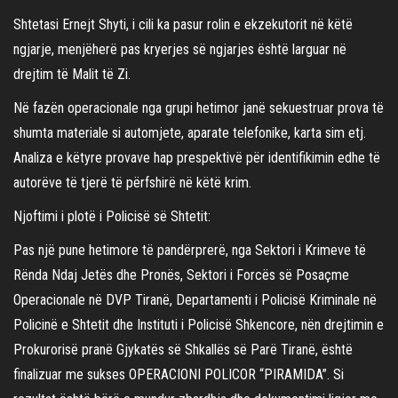
Shtetasi Ernejt Shyti, i cili ka pasur rolin e ekzekutorit në këtë
ngjarje, menjëherë pas kryerjes së ngjarjes është larguar në
drejtim të Malit të Zi.
Në fazën operacionale nga grupi hetimor janë sekuestruar prova të
shumta materiale si automjete, aparate telefonike, karta sim etj.
Analiza e këtyre provave hap prespektivë për identifikimin edhe të
autorëve të tjerë të përfshirë në këtë krim.
Njoftimi i plotë i Policisë së Shtetit:
Pas një pune hetimore të pandërprerë, nga Sektori i Krimeve të
Rënda Ndaj Jetës dhe Pronës, Sektori i Forcës së Posaçme
Operacionale në DVP Tiranë, Departamenti i Policisë Kriminale në
Policinë e Shtetit dhe Instituti i Policisë Shkencore, nën drejtimin e
Prokurorisë pranë Gjykatës së Shkallës së Parë Tiranë, është
finalizuar me sukses OPERACIONI POLICOR “PIRAMIDA”. Si