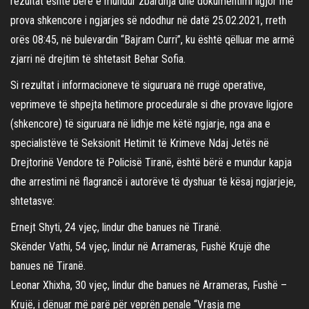
rezultat është bërë e mundur zbardhja dhe dokumentimi ligjor me
prova shkencore i ngjarjes së ndodhur në datë 25.02.2021, rreth
orës 08:45, në bulevardin “Bajram Curri”, ku është qëlluar me armë
zjarri në drejtim të shtetasit Behar Sofia.
Si rezultat i informacioneve të siguruara në rrugë operative,
veprimeve të shpejta hetimore procedurale si dhe provave ligjore
(shkencore) të siguruara në lidhje me këtë ngjarje, nga ana e
specialistëve të Seksionit Hetimit të Krimeve Ndaj Jetës në
Drejtorinë Vendore të Policisë Tiranë, është bërë e mundur kapja
dhe arrestimi në flagrancë i autorëve të dyshuar të kësaj ngjarjeje,
shtetasve:
Ernejt Shyti, 24 vjeç, lindur dhe banues në Tiranë.
Skënder Vathi, 54 vjeç, lindur në Arrameras, Fushë Krujë dhe
banues në Tiranë.
Leonar Xhixha, 30 vjeç, lindur dhe banues në Arrameras, Fushë –
Krujë, i dënuar më parë për veprën penale “Vrasja me