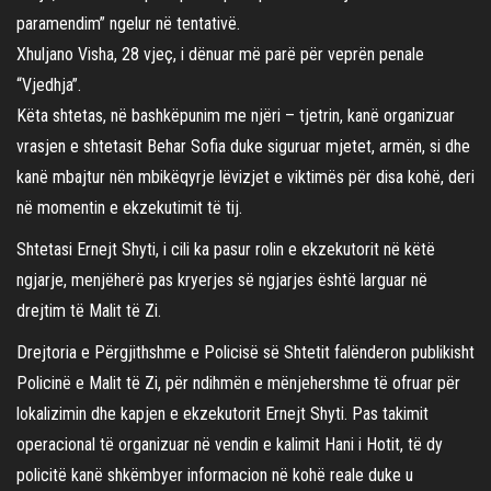
paramendim” ngelur në tentativë.
Xhuljano Visha, 28 vjeç, i dënuar më parë për veprën penale
“Vjedhja”.
Këta shtetas, në bashkëpunim me njëri – tjetrin, kanë organizuar
vrasjen e shtetasit Behar Sofia duke siguruar mjetet, armën, si dhe
kanë mbajtur nën mbikëqyrje lëvizjet e viktimës për disa kohë, deri
në momentin e ekzekutimit të tij.
Shtetasi Ernejt Shyti, i cili ka pasur rolin e ekzekutorit në këtë
ngjarje, menjëherë pas kryerjes së ngjarjes është larguar në
drejtim të Malit të Zi.
Drejtoria e Përgjithshme e Policisë së Shtetit falënderon publikisht
Policinë e Malit të Zi, për ndihmën e mënjehershme të ofruar për
lokalizimin dhe kapjen e ekzekutorit Ernejt Shyti. Pas takimit
operacional të organizuar në vendin e kalimit Hani i Hotit, të dy
policitë kanë shkëmbyer informacion në kohë reale duke u